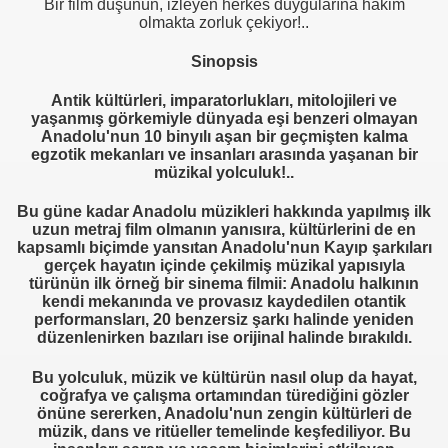
Bir film düşünün, izleyen herkes duygularına hakim
olmakta zorluk çekiyor!..
Sinopsis
Antik kültürleri, imparatorlukları, mitolojileri ve
yaşanmış görkemiyle dünyada eşi benzeri olmayan
Anadolu'nun 10 binyılı aşan bir geçmişten kalma
egzotik mekanları ve insanları arasında yaşanan bir
müzikal yolculuk!..
Bu güne kadar Anadolu müzikleri hakkında yapılmış ilk
uzun metraj film olmanın yanısıra, kültürlerini de en
kapsamlı biçimde yansıtan Anadolu'nun Kayıp şarkıları
gerçek hayatın içinde çekilmiş müzikal yapısıyla
türünün ilk örneğ bir sinema filmii: Anadolu halkının
kendi mekanında ve provasız kaydedilen otantik
performansları, 20 benzersiz şarkı halinde yeniden
düzenlenirken bazıları ise orijinal halinde bırakıldı.
Bu yolculuk, müzik ve kültürün nasıl olup da hayat,
coğrafya ve çalışma ortamından türediğini gözler
önüne sererken, Anadolu'nun zengin kültürleri de
müzik, dans ve ritüeller temelinde keşfediliyor. Bu