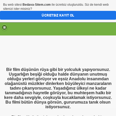
Bu web sitesi
Bedava-Sitem.com
ile ücretsiz oluşturuldu. Siz de kendi web
sitenizi ister misiniz?
ÜCRETSIZ KAYIT OL
Bir film düşünün rüya gibi bir yolculuk yapıyorsunuz.
Uygarlığın beşiği olduğu halde dünyanın unutmuş
olduğu yerleri görüyor ve eşsiz Anadolu insanından
olağanüstü müzikler dinlerken büyüleyici manzaraların
tadını çıkarıyorsunuz. Yaşadığınız ülkeyi ne kadar
tanımadığınızı hayretle görüyor, bu muhteşem halkı bir
kere daha sevgiyle, coşkuyla kucaklamak istiyorsunuz.
Bu filmi bütün dünya görsün, gururumuza tanık olsun
istiyorsunuz.