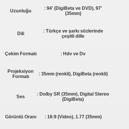
: 94' (DigiBeta ve DVD), 97'
Uzunluğu
(35mm)
: Türkçe ve şarkı sözlerinde
Dili
çeşitli dille
Çekim Formatı
: Hdv ve Dv
Projeksiyon
: 35mm (renkli), DigiBeta (renkli)
Formatı
: Dolby SR (35mm), Digital Stereo
Ses
(DigiBeta)
Görüntü Oranı
: 16:9 (Video), 1.77 (35mm)